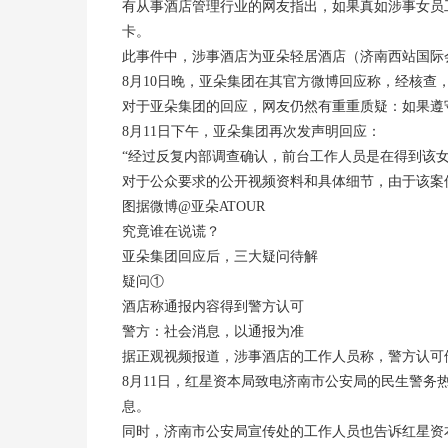
有从事酒店管理行业的网友指出，如果真如涉事女员
卡。
此事件中，涉事酒店为亚朵轻居酒店（济南西站国际
8月10日晚，亚朵集团在其官方微博回应称，经核
对于亚朵集团的回应，网友仍然有重重质疑：如果遵
8月11日下午，亚朵集团再次发声明回应：
“经过反复内部调查确认，前台工作人员是在得到该
对于公众要求的公开视频资料和具体细节，由于该案
图据微博@亚朵ATOUR
究竟谁在说谎？
亚朵集团回应后，三大疑问待解
疑问①
酒店称通报内容得到警方认可
警方：社会消息，以通报为准
据正观视频报道，涉事酒店的工作人员称，警方认可
8月11日，红星资本局致电济南市公安局的民生警
息。
同时，济南市公安局宣传处的工作人员也告诉红星资