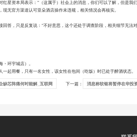
对红星资本局表示：“（这属于）社会上的消息，你们可以了解，但是我们
，现无官方渠道认可亚朵酒店操作未违规，相关情况会再核实。
接回答，只是反复说：“不好意思，这个还处于调查阶段，相关细节无法对
海・环宇城店）。
人一起用餐，只有一名女性，该女性在包间（吃饭）时已处于醉酒状态。
企缺芯阵痛何时能解_互联网
消息称软银将暂停在华投资
下一篇：