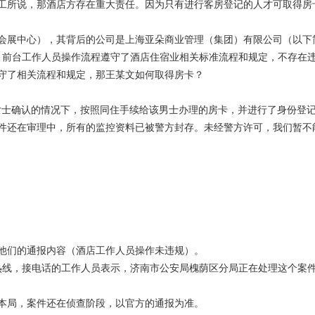
工所说，那酒店方存在重大责任。因为只有进行客房登记的人才可取得房
会展中心），其背后的公司是上海亚朵商业管理（集团）有限公司（以下简
查，前台工作人员操作流程遵守了酒店住宿业相关标准流程和规定，不存在
守了相关流程和规定，那王某文如何取得房卡？
女士确认的情况下，按照同住手续给该男士办理的房卡，并进行了身份登
件还在审理中，所有的监控资料已被警方封存。未经警方许可，我们暂不
他们的通报内容（酒店工作人员操作未违规）。
务热线，接电话的工作人员表示，济南市公安局槐荫区分局正在处理这个案
本局，案件还在侦查阶段，以官方的通报为准。