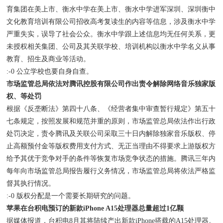
育集团在美上市、衡水中学在美上市、衡水中学进军深圳、深圳衡中
文化教育培训有限公司招收高考复读生的内容等信息，涉及衡水中学
严重失实，误导了社会公众。衡水中学跟上述信息均无任何关系，更
未授权相关集团、公司及其关联学校、培训机构以衡水中学名义从事
教育、招生及商业等活动。
:-0 公立学校也要自身自查。
市场监管总局依法对腾讯控股有限公司作出责令解除网络音乐独家版
权、等处罚
根据《反垄断法》第四十八条、《经营者集中审查暂行规定》第五十
七条规定，按照发展和规范并重的原则，市场监管总局依法作出行政
处罚决定，责令腾讯及关联公司采取三十日内解除独家音乐版权、停
止高额预付金等版权费用支付方式、无正当理由不得要求上游版权方
给予其优于竞争对手的条件等恢复市场竞争状态的措施。腾讯三年内
每年向市场监管总局报告履行义务情况，市场监管总局将依法严格监
督其执行情况。
:-0 版权分配是一个需要长期研究的问题。
苹果在台积电预订的新款iPhone A15处理器总量超过1亿颗
据媒体报道，台积电8月其将陆续产出新款iPhone搭载的A15处理器。