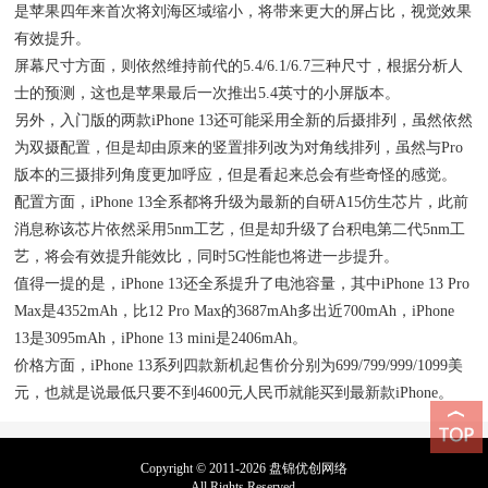
是苹果四年来首次将刘海区域缩小，将带来更大的屏占比，视觉效果
有效提升。
屏幕尺寸方面，则依然维持前代的5.4/6.1/6.7三种尺寸，根据分析人
士的预测，这也是苹果最后一次推出5.4英寸的小屏版本。
另外，入门版的两款iPhone 13还可能采用全新的后摄排列，虽然依然
为双摄配置，但是却由原来的竖置排列改为对角线排列，虽然与Pro
版本的三摄排列角度更加呼应，但是看起来总会有些奇怪的感觉。
配置方面，iPhone 13全系都将升级为最新的自研A15仿生芯片，此前
消息称该芯片依然采用5nm工艺，但是却升级了台积电第二代5nm工
艺，将会有效提升能效比，同时5G性能也将进一步提升。
值得一提的是，iPhone 13还全系提升了电池容量，其中iPhone 13 Pro
Max是4352mAh，比12 Pro Max的3687mAh多出近700mAh，iPhone
13是3095mAh，iPhone 13 mini是2406mAh。
价格方面，iPhone 13系列四款新机起售价分别为699/799/999/1099美
元，也就是说最低只要不到4600元人民币就能买到最新款iPhone。
Copyright © 2011-2026 盘锦优创网络
All Rights Reserved.