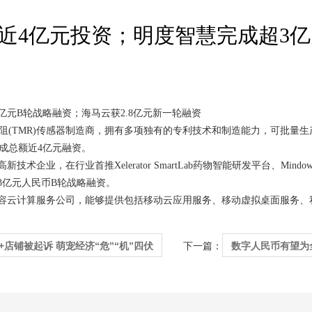
完成近4亿元投资；明度智慧完成超3
亿元B轮战略融资；海马云获2.8亿元新一轮融资
阻(TMR)传感器制造商，拥有多项独有的专利技术和制造能力，可批量生
完成总额近4亿元融资。
行业首推Xelerator SmartLab药物智能研发平台、MindownIn Ph
3亿元人民币B轮战略融资。
容云计算服务公司，能够提供包括移动云应用服务、移动虚拟桌面服务、
0+店铺被起诉 萌宠经济“危”“机”四伏
数字人民币有望为
下一篇：