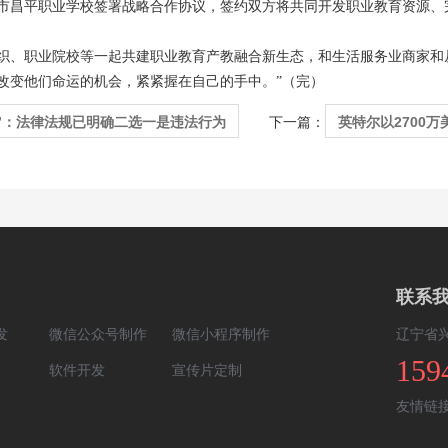
市昌平职业学校签署战略合作协议，签约双方将共同开发职业教育资源、
织、职业院校等一起共建职业教育产教融合新生态，和生活服务业商家和
改变他们命运的机会，紧紧握在自己的手中。”（完）
”：法律法规已明确二选一是违法行为
英特尔以2700万美
下一篇：
联系
发
微信公众号制作
微信小程序制作
辽宁省
159
软件开发
宣传片定制
友情链接