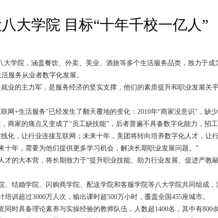
八大学院 目标“十年千校一亿人”
设八大学院，涵盖餐饮、外卖、美业、酒旅等多个生活服务品类，致力于成
亿生活服务从业者数字化发展。
是就业的主力军，是服务经济的坚实支撑，他们的素质提升和职业发展关乎
网+生活服务”已经发生了翻天覆地的变化：2010年“商家没意识”，缺少
在，商家的痛点又变成了“员工缺技能”，后者普遍不具备数字化能力，招
在线化，让行业连接互联网；未来十年，美团将转向培养数字化人才，让
来十年，需要为他们提供更多学习机会，解决长期职业发展问题。”
人才的大本营，将长期致力于“提升职业技能、助力行业发展、促进产教融
院、结婚学院、闪购商学院、配送学院和客服学院等八大学院共同组成，
训超过3000万人次，输出课时超500万小时，覆盖全国455座城市。
同时具备理论素养与实操经验的教师队伍，人数超1400名，其中有80